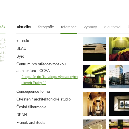
ták
aktuality
fotografie
reference
výstavy
o autorovi
a na
+ - nula
arné
atní
BLAU
uje,
Byró
ných
ých.
Centrum pro středoevropskou
architekturu - CCEA
fotografie do "Katalogu významných
staveb Prahy 1"
Consequence forma
Čtyřstěn / architektonické studio
Česká filharmonie
DRNH
Fránek architects