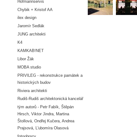
Hofmannservis
Chybik + Kristof AA
ilex design
Jaromír Sedlák
JUNG architekti
K4
KAMKAB!NET
Libor Žák
MOBA studio
PRIVILEG - rekonstrukce památek a
historických budov
Riviera architekti
Rudiš-Rudiš architektonická kancelář
tým autorů - Petr Fabík, Štěpán
Hirsch, Viktor Jindra, Martina
Štollová, Ondřej Kučera, Andrea
Prajsová, L'ubomíra Olasová
fotoobrazy