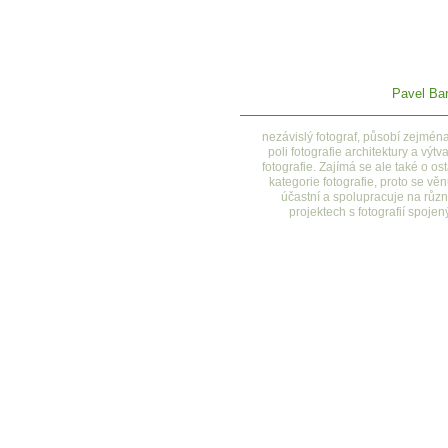
Pavel Bar
nezávislý fotograf, působí zejmén
poli fotografie architektury a výtv
fotografie. Zajímá se ale také o ost
kategorie fotografie, proto se věn
účastní a spolupracuje na růz
projektech s fotografií spojen