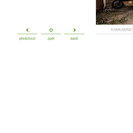
KAMKAB!NET / 
předchozí
zpět
další