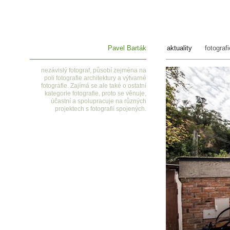
Pavel Barták
aktuality
fotografi
nezávislý fotograf, působí zejména na
poli fotografie architektury a výtvarné
fotografie. Zajímá se ale také o ostatní
kategorie fotografie, proto se věnuje,
účastní a spolupracuje na různých
projektech s fotografií spojených.