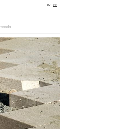
cz |
en
kontakt