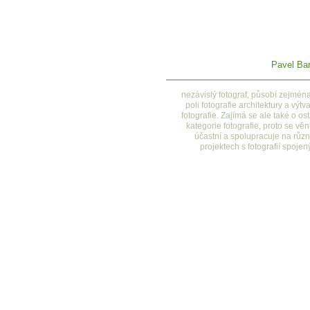
Pavel Bar
nezávislý fotograf, působí zejmén
poli fotografie architektury a výtv
fotografie. Zajímá se ale také o ost
kategorie fotografie, proto se věn
účastní a spolupracuje na růz
projektech s fotografií spojen