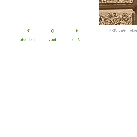
PRIVILEG - rekons
předchozí
zpět
další