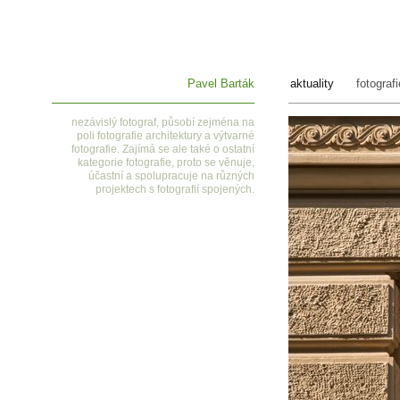
Pavel Barták
aktuality
fotografi
nezávislý fotograf, působí zejména na
poli fotografie architektury a výtvarné
fotografie. Zajímá se ale také o ostatní
kategorie fotografie, proto se věnuje,
účastní a spolupracuje na různých
projektech s fotografií spojených.