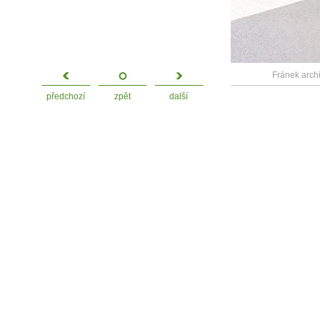
Fránek archi
předchozí
zpět
další