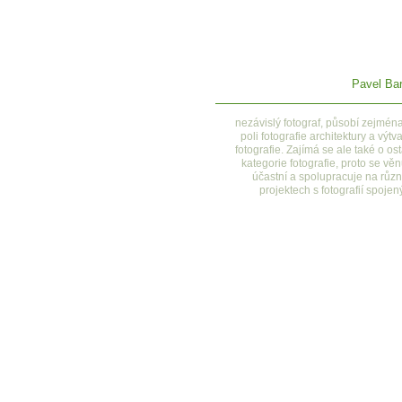
Pavel Bar
nezávislý fotograf, působí zejmén
poli fotografie architektury a výtv
fotografie. Zajímá se ale také o ost
kategorie fotografie, proto se věn
účastní a spolupracuje na růz
projektech s fotografií spojen