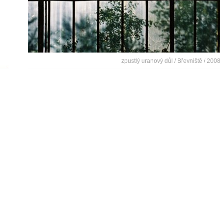
zpustlý uranový důl / Břevniště / 2008