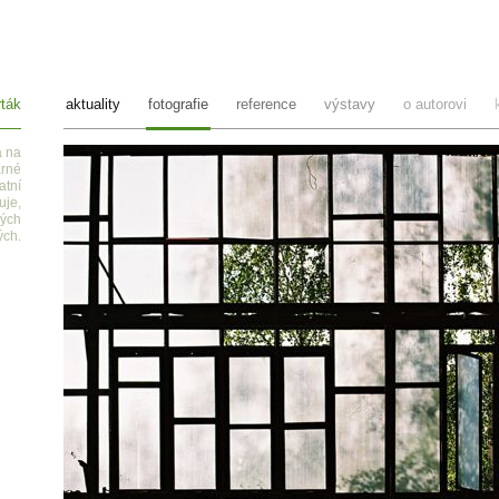
ták
aktuality
fotografie
reference
výstavy
o autorovi
a na
arné
atní
uje,
ných
ých.