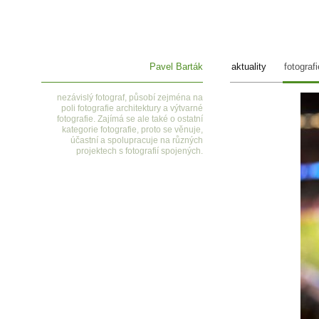
Pavel Barták
aktuality
fotografi
nezávislý fotograf, působí zejména na
poli fotografie architektury a výtvarné
fotografie. Zajímá se ale také o ostatní
kategorie fotografie, proto se věnuje,
účastní a spolupracuje na různých
projektech s fotografií spojených.