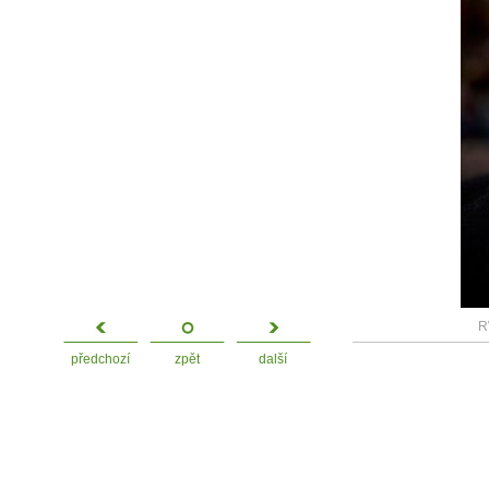
R
předchozí
zpět
další