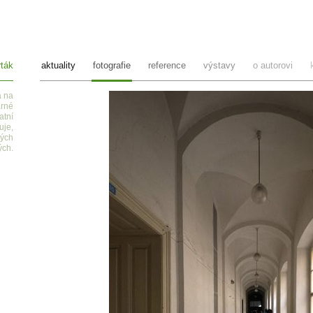
ták
aktuality
fotografie
reference
výstavy
o autorovi
a na
arné
atní
uje,
ných
ých.