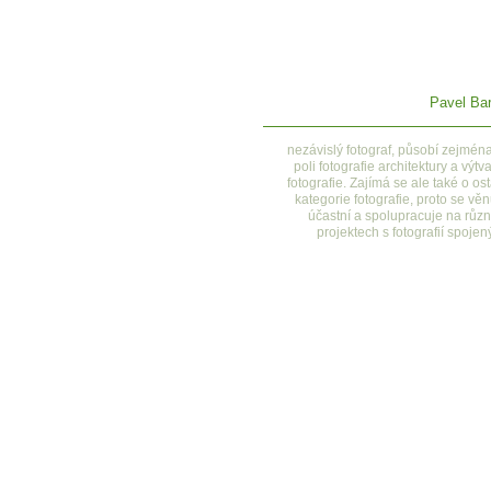
Pavel Bar
nezávislý fotograf, působí zejmén
poli fotografie architektury a výtv
fotografie. Zajímá se ale také o ost
kategorie fotografie, proto se věn
účastní a spolupracuje na růz
projektech s fotografií spojen