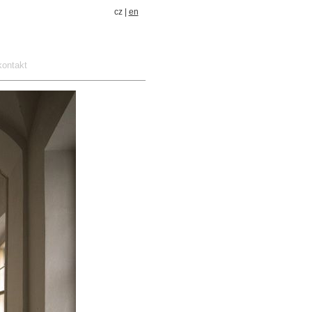
cz |
en
kontakt