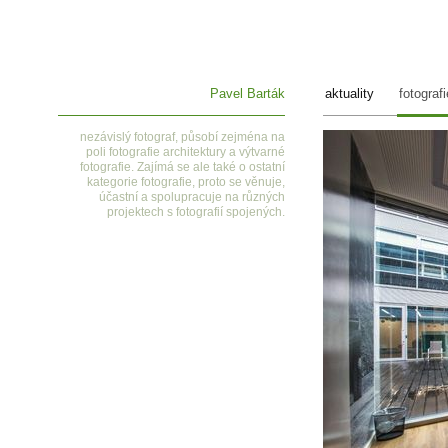
Pavel Barták
aktuality
fotografi
nezávislý fotograf, působí zejména na
poli fotografie architektury a výtvarné
fotografie. Zajímá se ale také o ostatní
kategorie fotografie, proto se věnuje,
účastní a spolupracuje na různých
projektech s fotografií spojených.