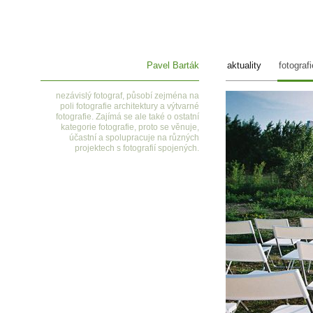
Pavel Barták
aktuality
fotografi
nezávislý fotograf, působí zejména na
poli fotografie architektury a výtvarné
fotografie. Zajímá se ale také o ostatní
kategorie fotografie, proto se věnuje,
účastní a spolupracuje na různých
projektech s fotografií spojených.