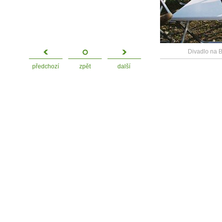
Divadlo na Bu
předchozí
zpět
další