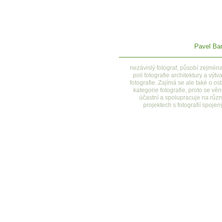
Pavel Bar
nezávislý fotograf, působí zejmén
poli fotografie architektury a výtv
fotografie. Zajímá se ale také o ost
kategorie fotografie, proto se věn
účastní a spolupracuje na růz
projektech s fotografií spojen