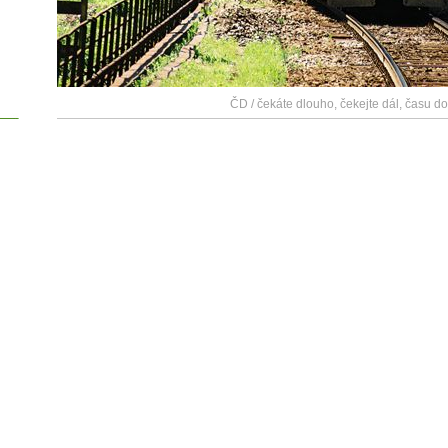
ČD / čekáte dlouho, čekejte dál, času dost