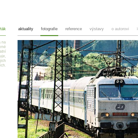
ták
aktuality
fotografie
reference
výstavy
o autorovi
a na
arné
atní
uje,
ných
ých.