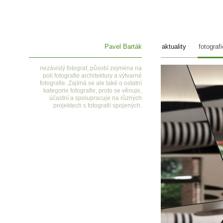
Pavel Barták
aktuality
fotografi
nezávislý fotograf, působí zejména na
poli fotografie architektury a výtvarné
fotografie. Zajímá se ale také o ostatní
kategorie fotografie, proto se věnuje,
účastní a spolupracuje na různých
projektech s fotografií spojených.